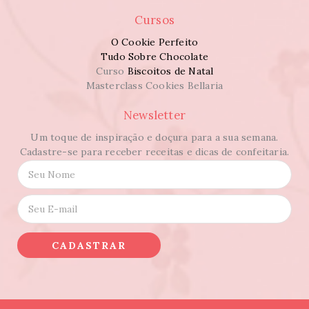
Cursos
O Cookie Perfeito
Tudo Sobre Chocolate
Curso
Biscoitos de Natal
Masterclass Cookies Bellaria
Newsletter
Um toque de inspiração e doçura para a sua semana.
Cadastre-se para receber receitas e dicas de confeitaria.
N
o
m
E
e
-
*
m
a
CADASTRAR
i
l
*