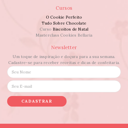
Cursos
O Cookie Perfeito
Tudo Sobre Chocolate
Curso
Biscoitos de Natal
Masterclass Cookies Bellaria
Newsletter
Um toque de inspiração e doçura para a sua semana.
Cadastre-se para receber receitas e dicas de confeitaria.
N
o
m
E
e
-
*
m
a
CADASTRAR
i
l
*