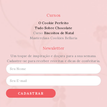
Cursos
O Cookie Perfeito
Tudo Sobre Chocolate
Curso
Biscoitos de Natal
Masterclass Cookies Bellaria
Newsletter
Um toque de inspiração e doçura para a sua semana.
Cadastre-se para receber receitas e dicas de confeitaria.
N
o
m
E
e
-
*
m
a
CADASTRAR
i
l
*