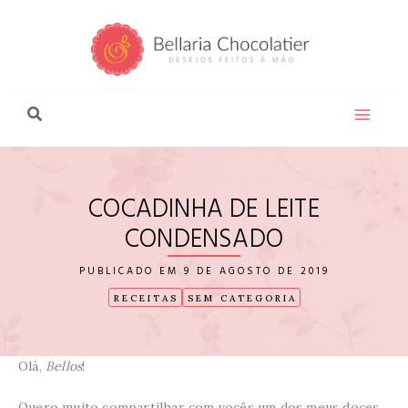
Ir
para
o
conteúdo
COCADINHA DE LEITE
CONDENSADO
9 DE AGOSTO DE 2019
RECEITAS
SEM CATEGORIA
Olá,
Bellos
!
Quero muito compartilhar com vocês um dos meus doces