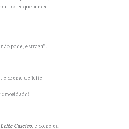
car e notei que meus
o não pode, estraga”…
i o creme de leite!
 cremosidade!
 Leite Caseiro
, e como eu