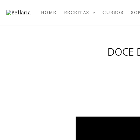
Ir
para
HOME
RECEITAS
CURSOS
SO
o
conteúdo
DOCE D