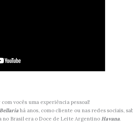
 com vocês uma experiência pessoal!
Bellaria
há anos, como cliente ou nas redes sociais, s
a no Brasil era o Doce de Leite Argentino
Havana
.