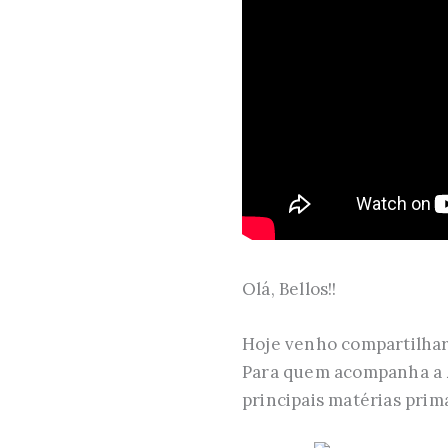
Olá, Bellos!!
Hoje venho compartilhar
Para quem acompanha a
principais matérias prim