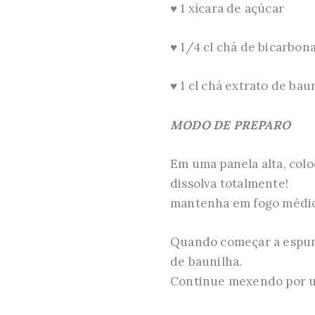
♥ 1 xícara de açúcar
♥ 1/4 cl chá de bicarbon
♥ 1 cl chá extrato de bau
MODO DE PREPARO
Em uma panela alta, colo
dissolva totalmente!
mantenha em fogo médio 
Quando começar a espumar
de baunilha.
Continue mexendo por u