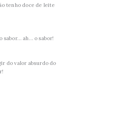
ão tenho doce de leite
 o sabor… ah… o sabor!
gir do valor absurdo do
r!