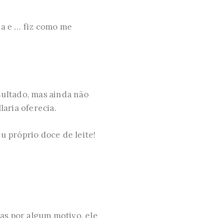
ela e … fiz como me
sultado, mas ainda não
laria oferecia.
u próprio doce de leite!
mas por algum motivo, ele