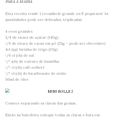
PARA A MASSA
Esta receita rende 1 rocambole grande ou 8 pequenos! As
quantidades pode ser dobradas, triplicadas.
4 ovos grandes
3/4 de xícara de açúcar (140g)
¹/4 de xícara de cacau em pó (25g – pode ser chocolate)
4cl (sp) farinha de trigo (20g)
¹/4 cl (ch) de sal
¹/² (ch) de extrato de baunilha
¹/² cl (ch) café solúvel
¹/² cl (ch) de bicarbonato de sódio
50ml de óleo
Comece separando as claras das gemas.
Então na batedeira coloque todas as claras e bata em