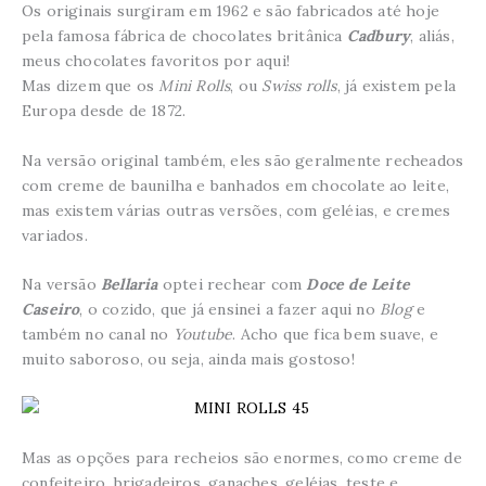
Os originais surgiram em 1962 e são fabricados até hoje
pela famosa fábrica de chocolates britânica
Cadbury
, aliás,
meus chocolates favoritos por aqui!
Mas dizem que os
Mini Rolls
, ou
Swiss rolls
, já existem pela
Europa desde de 1872.
Na versão original também, eles são geralmente recheados
com creme de baunilha e banhados em chocolate ao leite,
mas existem várias outras versões, com geléias, e cremes
variados.
Na versão
Bellaria
optei rechear com
Doce de Leite
Caseiro
, o cozido, que já ensinei a fazer aqui no
Blog
e
também no canal no
Youtube
. Acho que fica bem suave, e
muito saboroso, ou seja, ainda mais gostoso!
Mas as opções para recheios são enormes, como creme de
confeiteiro, brigadeiros, ganaches, geléias, teste e