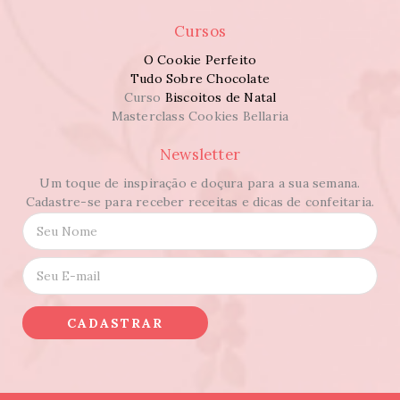
Cursos
O Cookie Perfeito
Tudo Sobre Chocolate
Curso
Biscoitos de Natal
Masterclass Cookies Bellaria
Newsletter
Um toque de inspiração e doçura para a sua semana.
Cadastre-se para receber receitas e dicas de confeitaria.
N
o
m
E
e
-
*
m
a
CADASTRAR
i
l
*