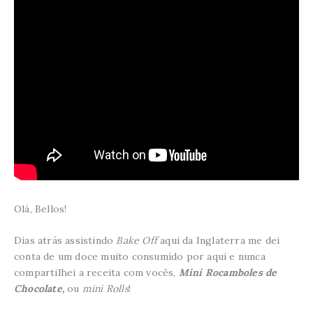
Olá, Bellos!
Dias atrás assistindo
Bake Off
aqui da Inglaterra me dei
conta de um doce muito consumido por aqui e nunca
compartilhei a receita com vocês,
Mini Rocamboles de
Chocolate,
ou
mini Rolls
!