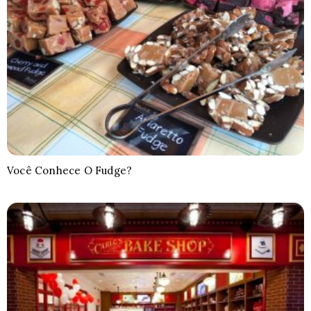
Você Conhece O Fudge?