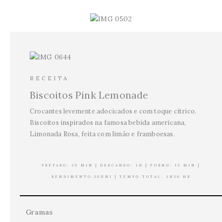
RECEITA
Biscoitos Pink Lemonade
Crocantes levemente adocicados e com toque cítrico.
Biscoitos inspirados na famosa bebida americana,
Limonada Rosa, feita com limão e framboesas.
PREPARO: 20 MIN | DESCANSO: 1H | FORNO: 12 MIN |
RENDIMENTO:30UNI | TEMPO TOTAL: 1H30 HR
Gramas