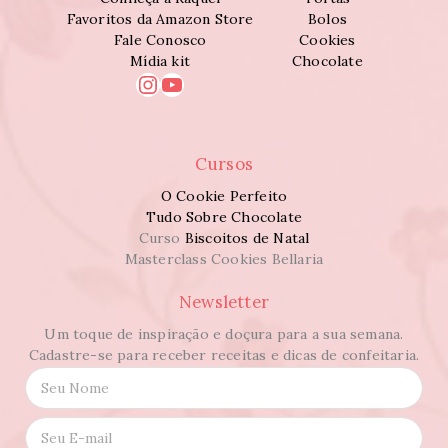
Favoritos da Amazon Store
Bolos
Fale Conosco
Cookies
Mídia kit
Chocolate
Instagram
Youtube
Cursos
O Cookie Perfeito
Tudo Sobre Chocolate
Curso
Biscoitos de Natal
Masterclass Cookies Bellaria
Newsletter
Um toque de inspiração e doçura para a sua semana.
Cadastre-se para receber receitas e dicas de confeitaria.
N
o
m
E
e
-
*