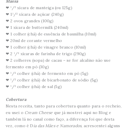
Massa
❤ ¹/² xícara de manteiga (ou 125g)
❤ 1¹/² xícara de açúcar (240g)
❤ 2 ovos grandes (100g)
❤ 1 xícara de buttermilk (240ml)
❤ 1 colher (chá) de essência de baunilha (10ml)
❤ 20ml de corante vermelho
❤ 1 colher (chá) de vinagre branco (10ml)
❤ 2 ¹/³ xícaras de farinha de trigo (290g)
❤ 2 colheres (sopa) de cacau – se for alcalino não use
fermento em pó (30g)
❤ ¹/² colher (chá) de fermento em pó (5g)
❤ ¹/² colher (chá) de bicarbonato de sódio (5g)
❤ ¹/² colher (chá) de sal (5g)
Cobertura
Nesta receita, tanto para cobertura quanto para o recheio,
eu usei o
Cream Cheese
que já mostrei aqui no Blog e
também lá no canal como faço, a diferença foi que desta
vez, como é D
ia das Mães e Namorados
, acrescentei alguns