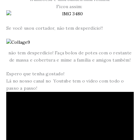
Ficou assim:
Se você usou cortador, não tem desperdício!!
não tem desperdício! Faça bolos de potes com o restante
de massa e cobertura e mime a família e amigos também!
Espero que tenha gostado!
Lá no nosso canal no Youtube tem o video com todo o
passo a passo!