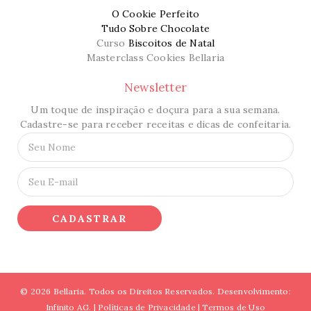
O Cookie Perfeito
Tudo Sobre Chocolate
Curso
Biscoitos de Natal
Masterclass Cookies Bellaria
Newsletter
Um toque de inspiração e doçura para a sua semana.
Cadastre-se para receber receitas e dicas de confeitaria.
N
o
m
E
e
-
*
m
a
CADASTRAR
i
l
*
© 2026 Bellaria. Todos os Direitos Reservados. Desenvolvimento:
Infinito AG. |
Políticas de Privacidade
|
Termos de Uso