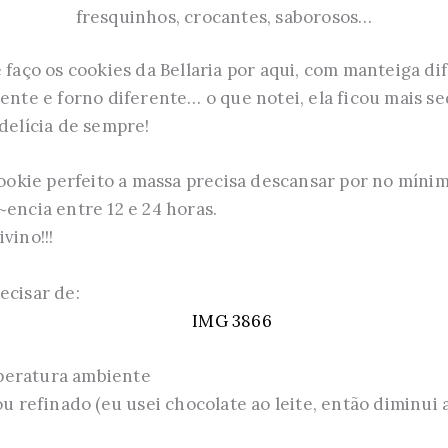
fresquinhos, crocantes, saborosos…
 faço os cookies da Bellaria por aqui, com manteiga di
rente e forno diferente… o que notei, ela ficou mais 
 delícia de sempre!
 cookie perfeito a massa precisa descansar por no míni
~encia entre 12 e 24 horas.
vino!!!
ecisar de:
peratura ambiente
ou refinado (eu usei chocolate ao leite, então diminui