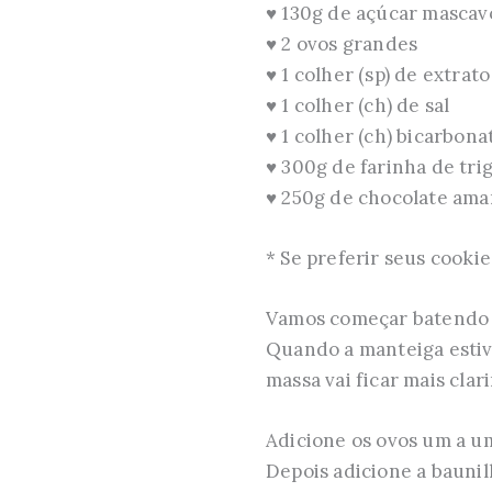
♥ 130g de açúcar mascav
♥ 2 ovos grandes
♥ 1 colher (sp) de extrat
♥ 1 colher (ch) de sal
♥ 1 colher (ch) bicarbona
♥ 300g de farinha de tri
♥ 250g de chocolate amar
* Se preferir seus cooki
Vamos começar batendo a
Quando a manteiga estiv
massa vai ficar mais clar
Adicione os ovos um a u
Depois adicione a baunil