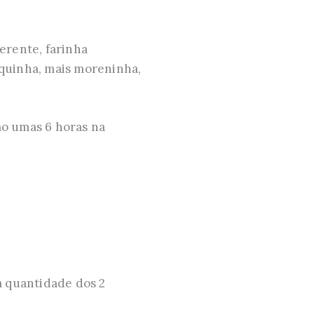
ferente, farinha
sequinha, mais moreninha,
mo umas 6 horas na
 a quantidade dos 2