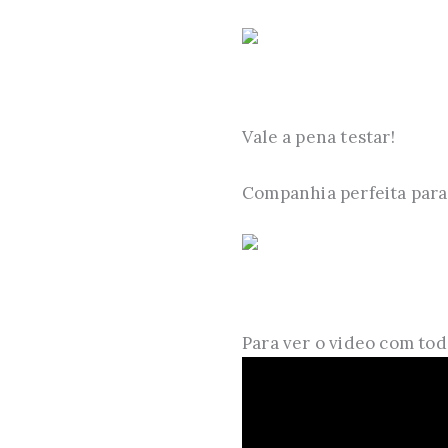
Vale a pena testar!
Companhia perfeita para 
Para ver o video com todo