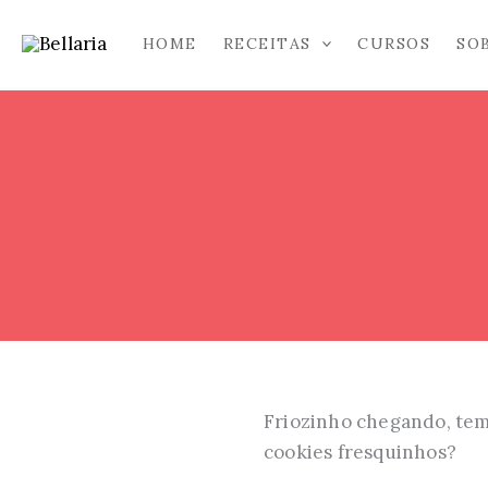
Ir
para
HOME
RECEITAS
CURSOS
SO
o
conteúdo
Friozinho chegando, tem
cookies fresquinhos?