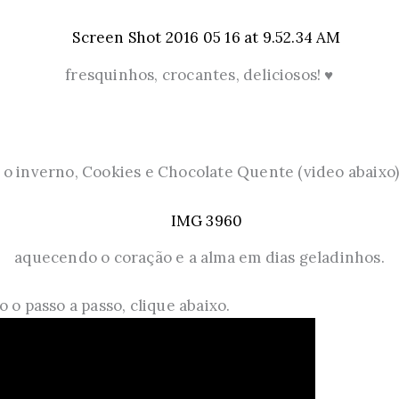
fresquinhos, crocantes, deliciosos! ♥
o inverno, Cookies e Chocolate Quente (video abaixo)
aquecendo o coração e a alma em dias geladinhos.
 o passo a passo, clique abaixo.