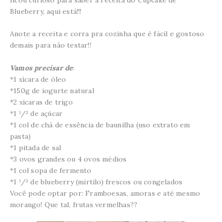
ficou curioso para saber a receita do Cupcake de
Blueberry, aqui está!!!
Anote a receita e corra pra cozinha que é fácil e gostoso
demais para não testar!!
Vamos precisar de
:
*1 xícara de óleo
*150g de iogurte natural
*2 xícaras de trigo
*1 ¹/² de açúcar
*1 col de chá de essência de baunilha (uso extrato em
pasta)
*1 pitada de sal
*3 ovos grandes ou 4 ovos médios
*1 col sopa de fermento
*1 ¹/² de blueberry (mirtilo) frescos ou congelados
Você pode optar por: Framboesas, amoras e até mesmo
morango! Que tal, frutas vermelhas??