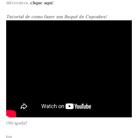
diferentes,
clique aqui
!
Tutorial de como fazer um Buquê de Cupcakes!
Obrigada!!
bjs