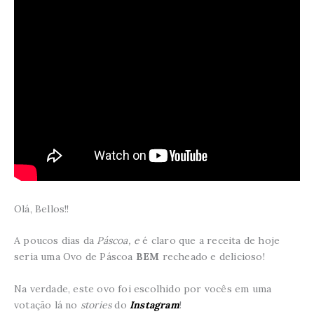
Olá, Bellos!!
A poucos dias da
Páscoa, e
é claro que a receita de hoje
seria uma Ovo de Páscoa
BEM
recheado e delicioso!
Na verdade, este ovo foi escolhido por vocês em uma
votação lá no
stories
do
Instagram
!