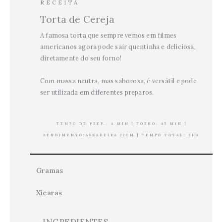
RECEITA
Torta de Cereja
A famosa torta que sempre vemos em filmes
americanos agora pode sair quentinha e deliciosa,
diretamente do seu forno!
Com massa neutra, mas saborosa, é versátil e pode
ser utilizada em diferentes preparos.
TEMPO DE PREP.: 4 MIN | FORNO: 45 MIN |
RENDIMENTO:ASSADEIRA 22CM | TEMPO TOTAL: 2HR
Gramas
Xícaras