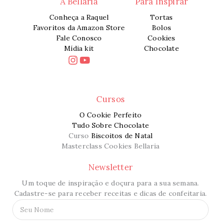
A Bellaria
Para Inspirar
Conheça a Raquel
Tortas
Favoritos da Amazon Store
Bolos
Fale Conosco
Cookies
Mídia kit
Chocolate
Instagram
Youtube
Cursos
O Cookie Perfeito
Tudo Sobre Chocolate
Curso
Biscoitos de Natal
Masterclass Cookies Bellaria
Newsletter
Um toque de inspiração e doçura para a sua semana.
Cadastre-se para receber receitas e dicas de confeitaria.
N
o
m