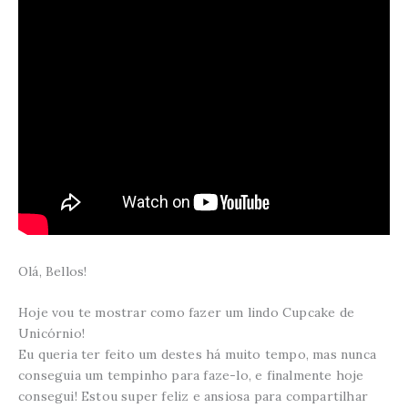
Olá, Bellos!
Hoje vou te mostrar como fazer um lindo Cupcake de
Unicórnio!
Eu queria ter feito um destes há muito tempo, mas nunca
conseguia um tempinho para faze-lo, e finalmente hoje
consegui! Estou super feliz e ansiosa para compartilhar