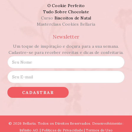
O Cookie Perfeito
Tudo Sobre Chocolate
Curso
Biscoitos de Natal
Masterclass Cookies Bellaria
Newsletter
Um toque de inspiração e doçura para a sua semana.
Cadastre-se para receber receitas e dicas de confeitaria.
N
o
m
E
e
-
*
m
a
CADASTRAR
i
l
*
© 2026 Bellaria. Todos os Direitos Reservados. Desenvolvimento:
Infinito AG. |
Políticas de Privacidade
|
Termos de Uso